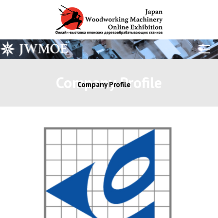
Company Profile
Company Profile