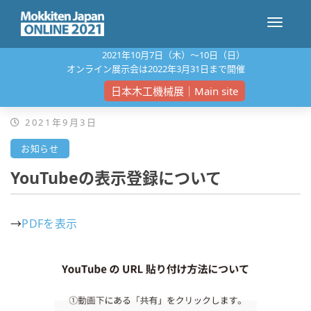
ナ
2021年10⽉7⽇（⽊）〜10⽇（⽇）
オンライン展⽰会は2022年3⽉31⽇まで開催
ビ
日本木工機械展｜Main site
2021年9月3日
ゲ
お知らせ
YouTubeの表示登録について
ー
→
PDFを表示
シ
ョ