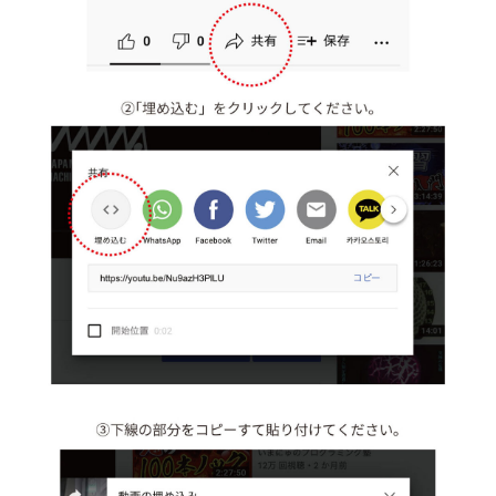
ン
を
切
り
替
え