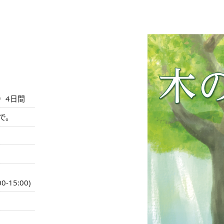
⽇）4⽇間
まで。
00-15:00)