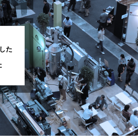
ました
た