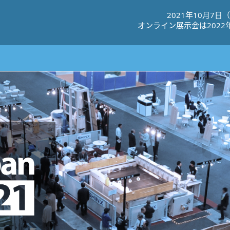
2021年10⽉7⽇
オンライン展⽰会は2022