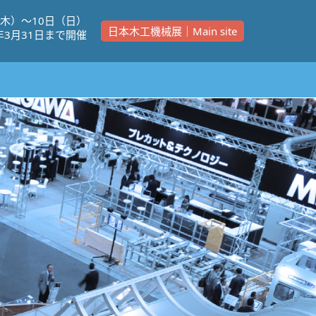
（⽊）〜10⽇（⽇）
日本木工機械展｜Main site
年3⽉31⽇まで開催