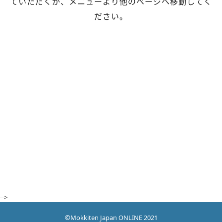
ていただくか、メニューより他のページへ移動してく
ださい。
ン
を
切
り
替
え
-->
©Mokkiten Japan ONLINE 2021