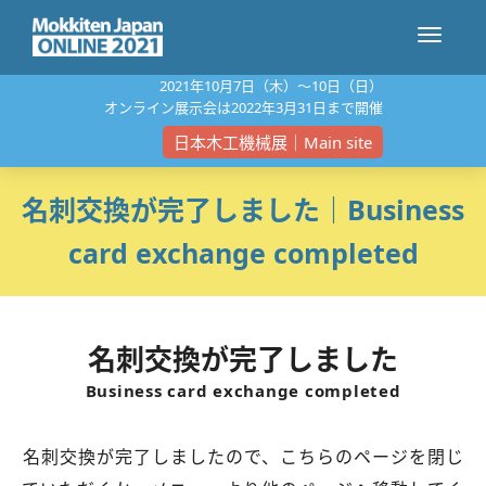
ナ
2021年10⽉7⽇（⽊）〜10⽇（⽇）
オンライン展⽰会は2022年3⽉31⽇まで開催
ビ
日本木工機械展｜Main site
名刺交換が完了しました｜Business
ゲ
card exchange completed
ー
名刺交換が完了しました
シ
Business card exchange completed
ョ
名刺交換が完了しましたので、こちらのページを閉じ