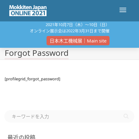
ナ
2021年10⽉7⽇（⽊）〜10⽇（⽇）
オンライン展⽰会は2022年3⽉31⽇まで開催
ビ
日本木工機械展｜Main site
Forgot Password
ゲ
[profilegrid_forgot_password]
ー
シ
ョ
最近の投稿