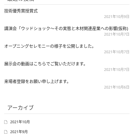
ン
技術優秀賞授賞式
2021年10月9日
講演会「ウッドショック〜その実態と木材関連産業への影響(仮称)
を
2021年10月7日
オープニングセレモニーの様子を公開しました。
切
2021年10月7日
展示会の動画はこちらでご覧いただけます。
2021年10月7日
り
来場者登録をお願い申し上げます。
2021年10月6日
替
アーカイブ
え
2021年10月
2021年9月