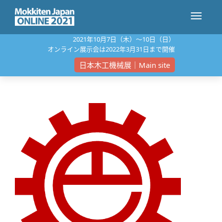
ナ
2021年10⽉7⽇（⽊）〜10⽇（⽇）
オンライン展⽰会は2022年3⽉31⽇まで開催
ビ
日本木工機械展｜Main site
ゲ
ー
シ
ョ