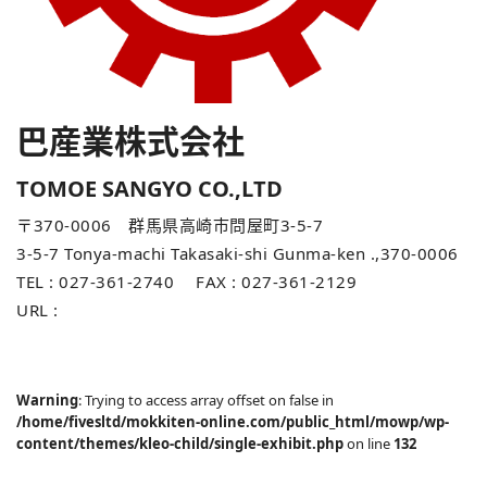
ン
を
巴産業株式会社
TOMOE SANGYO CO.,LTD
切
〒370-0006 群馬県高崎市問屋町3-5-7
3-5-7 Tonya-machi Takasaki-shi Gunma-ken .,370-0006
り
TEL : 027-361-2740 FAX : 027-361-2129
URL :
http://www.tomoe-sangyo.com/
替
Warning
: Trying to access array offset on false in
え
/home/fivesltd/mokkiten-online.com/public_html/mowp/wp-
content/themes/kleo-child/single-exhibit.php
on line
132