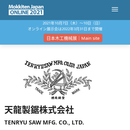
ナ
2021年10⽉7⽇（⽊）〜10⽇（⽇）
オンライン展⽰会は2022年3⽉31⽇まで開催
ビ
日本木工機械展｜Main site
ゲ
ー
シ
天龍製鋸株式会社
ョ
TENRYU SAW MFG. CO., LTD.