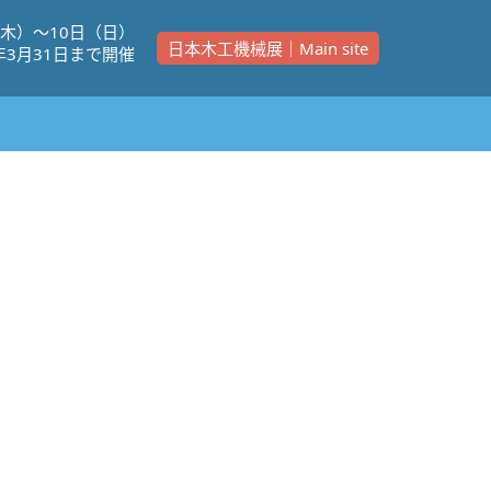
（⽊）〜10⽇（⽇）
日本木工機械展｜Main site
年3⽉31⽇まで開催