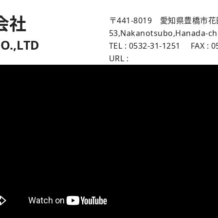
会社
〒441-8019 愛知県豊橋
53,Nakanotsubo,Hanada-cho
O.,LTD
TEL : 0532-31-1251 FAX : 0
URL :
https://www.miyagawa