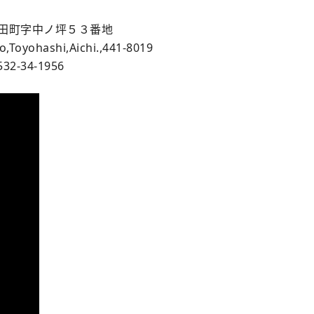
市花田町字中ノ坪５３番地
,Toyohashi,Aichi.,441-8019
532-34-1956
koki.co.jp/