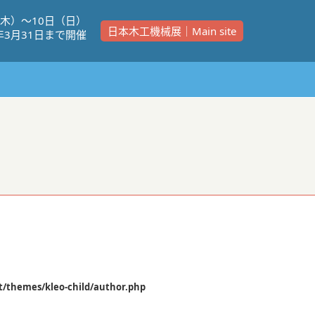
（⽊）〜10⽇（⽇）
日本木工機械展｜Main site
年3⽉31⽇まで開催
/themes/kleo-child/author.php