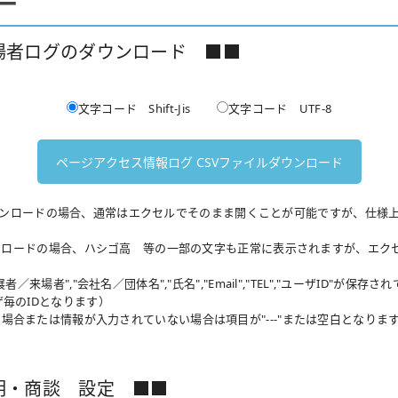
ー
場者ログのダウンロード ■■
文字コード Shift-Jis
文字コード UTF-8
形式でダウンロードの場合、通常はエクセルでそのまま開くことが可能ですが、仕
ダウンロードの場合、ハシゴ高 等の一部の文字も正常に表示されますが、エ
／来場者","会社名／団体名","氏名","Email","TEL","ユーザID"が保存さ
ザ毎のIDとなります）
場合または情報が入力されていない場合は項目が"---"または空白となりま
明・商談 設定 ■■