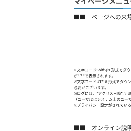
マイページメニュ
■■ ページへの来
※文字コードShift-Jis 
が"？"で表示されます。
※文字コードUTF-8 形式で
必要がございます。
※ログには、"アクセス日時","出展者
（ユーザIDはシステム上のユー
※プライバシー設定がされている
■■ オンライン説