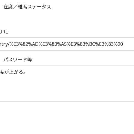
 在席／離席ステータス
RL
 パスワード等