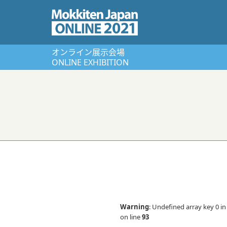
オンライン展⽰会場
ONLINE EXHIBITION
Warning
: Undefined array key 0 i
on line
93