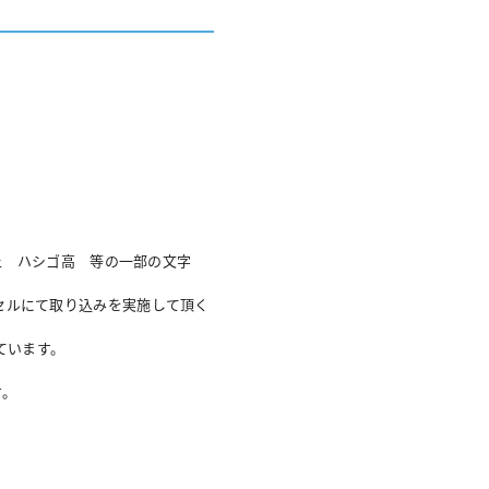
様上 ハシゴ高 等の一部の文字
クセルにて取り込みを実施して頂く
れています。
す。