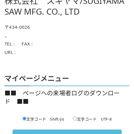
株式会社 スギヤマ/SUGIYAMA
SAW MFG. CO., LTD
ン
〒434-0026
を
.,
TEL : FAX :
切
URL :
り
マイページメニュー
■■ ページへの来場者ログのダウンロー
替
ド ■■
え
文字コード Shift-Jis
文字コード UTF-8