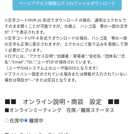
※文字コードShift-Jis 形式でダウンロードの場合、通常はエクセルで
そのまま開くことが可能ですが、仕様上 ハシゴ高 等の一部の文字
が"？"で表示されます。
※文字コードUTF-8 形式でダウンロードの場合、ハシゴ高 等の一部
の文字も正常に表示されますが、エクセルにて取り込みを実施して頂
く必要がございます。
※ログには、"アクセス日時","出展者／来場者","会社名／団体名","氏
名","Email","TEL","ユーザID"が保存されています。
（ユーザIDはシステム上のユーザ毎のIDとなります）
※プライバシー設定がされている場合または情報が入力されていない
場合は項目が"---"または空白となります。
■■ オンライン説明・商談 設定 ■■
■オンラインミーティング 在席／離席ステータス
在席中
離席中