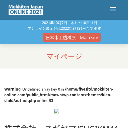
ナ
2021年10⽉7⽇（⽊）〜10⽇（⽇）
オンライン展⽰会は2022年3⽉31⽇まで開催
ビ
日本木工機械展｜Main site
マイページ
ゲ
ー
Warning
: Undefined array key 0 in
/home/fivesltd/mokkiten-
online.com/public_html/mowp/wp-content/themes/kleo-
シ
child/author.php
on line
93
ョ