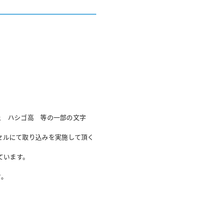
様上 ハシゴ高 等の一部の文字
クセルにて取り込みを実施して頂く
れています。
す。