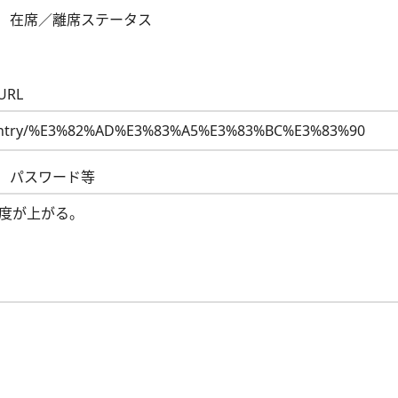
 在席／離席ステータス
RL
 パスワード等