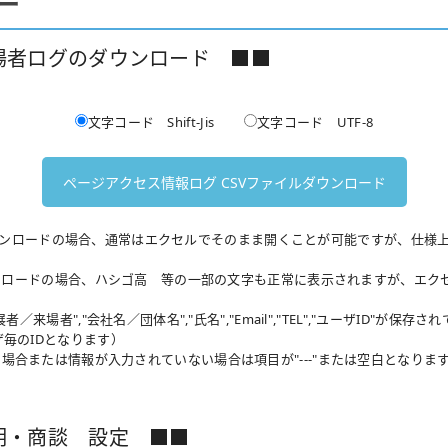
ー
場者ログのダウンロード ■■
文字コード Shift-Jis
文字コード UTF-8
形式でダウンロードの場合、通常はエクセルでそのまま開くことが可能ですが、仕
ダウンロードの場合、ハシゴ高 等の一部の文字も正常に表示されますが、エ
／来場者","会社名／団体名","氏名","Email","TEL","ユーザID"が保存さ
ザ毎のIDとなります）
場合または情報が入力されていない場合は項目が"---"または空白となりま
明・商談 設定 ■■