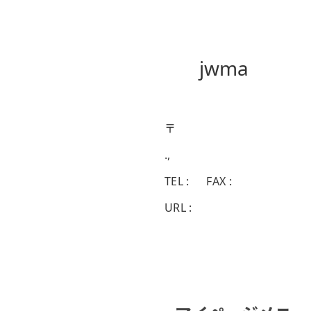
jwma
〒
.,
TEL : FAX :
URL :