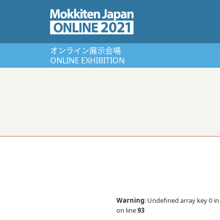
オンライン展⽰会場
ONLINE EXHIBITION
Warning
: Undefined array key 0 i
on line
93