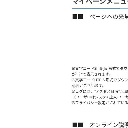
マイページメニュ
■■ ページへの来
※文字コードShift-Jis 
が"？"で表示されます。
※文字コードUTF-8 形式で
必要がございます。
※ログには、"アクセス日時","出展者
（ユーザIDはシステム上のユー
※プライバシー設定がされている
■■ オンライン説