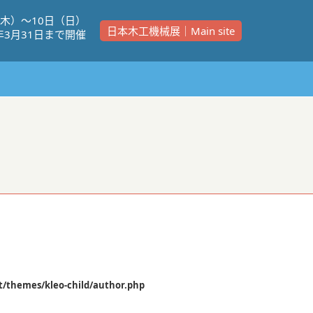
（⽊）〜10⽇（⽇）
日本木工機械展｜Main site
年3⽉31⽇まで開催
/themes/kleo-child/author.php