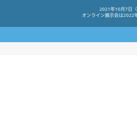
2021年10⽉7⽇
オンライン展⽰会は2022