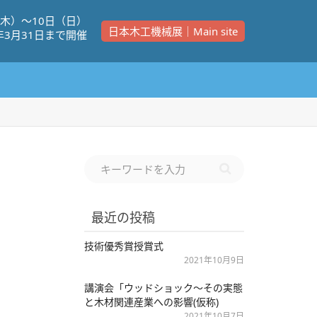
（⽊）〜10⽇（⽇）
日本木工機械展｜Main site
年3⽉31⽇まで開催
最近の投稿
技術優秀賞授賞式
2021年10月9日
講演会「ウッドショック〜その実態
と木材関連産業への影響(仮称)
2021年10月7日